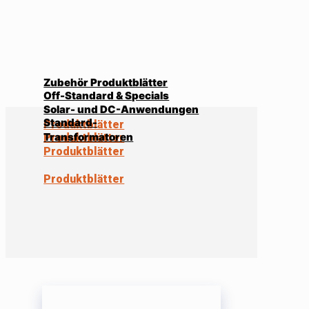
Zubehör Produktblätter
Off-Standard & Specials
Solar- und DC-Anwendungen
Standard-
Produktblätter
Transformatoren
Produktblätter
Produktblätter
Produktblätter