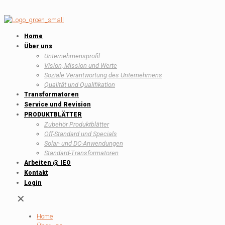
Home
Über uns
Unternehmensprofil
Vision, Mission und Werte
Soziale Verantwortung des Unternehmens
Qualität und Qualifikation
Transformatoren
Service und Revision
PRODUKTBLÄTTER
Zubehör Produktblätter
Off-Standard und Specials
Solar- und DC-Anwendungen
Standard-Transformatoren
Arbeiten @ IEO
Kontakt
Login
✕
Home